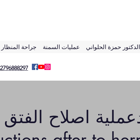
لدكتور حمزة الحلواني
عمليات السمنة
جراحة المنظار و
2796888297
عملية اصلاح الفتق
ructions after to he