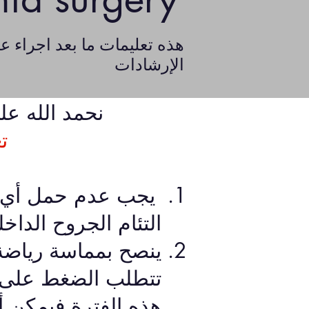
الإرشادات
نحمد الله عل
ت
التئام الجروح الداخ
ينصح بمماسة رياضة
هذه الفترة فيمكن أ