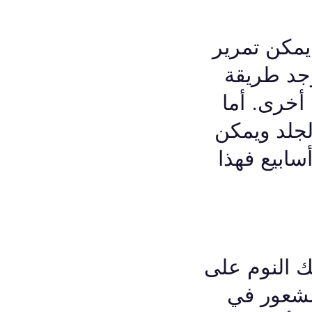
ية بحيث يمكن تمرير
وجد طريقة
 أخرى. أما
جلد ويمكن
سابيع فهذا
ك النوم على
لشعور في