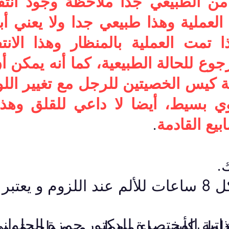
من الطبيعي جدا ملاحظة وجود انت
د العملية وهذا طبيعي جدا ولا يعني أ
 تمت العملية بالمنظار وهذا الانت
جوع للحالة الطبيعية، كما أنه يمكن أن
كيس الخصيتين للرجل مع تغيير اللو
ي بسيط، أيضا لا داعي للقلق وهذا 
بيع القادمة
.
.
1- Panadol حبتين كل 8 ساعات للألم عند اللزوم و يع
تية المختصرة للدكتور حمزة الحلوان
Voltfast sache يخلط بكأس ماء ويعطى مره واحدة ي