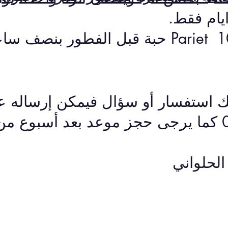
3- Pariet 10 mg or 20 mg حبة قبل الفطور ب
يك استفسار أو سؤال فيمكن إرساله 
عة.
الحلواني