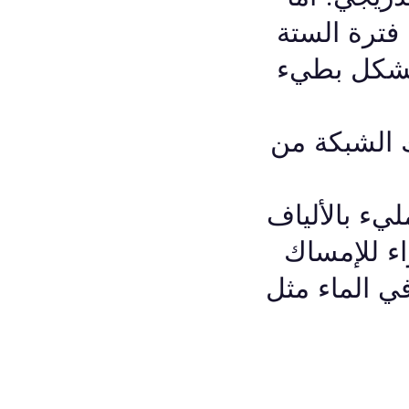
فترة الستة
 بشكل بطيء
ك الشبكة من
ء بالألياف
ء للإمساك
ي الماء مثل