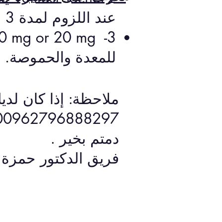
عند اللزوم لمدة 3 ايام فقط.
للمعدة والحموصة.
ملاحظة: إذا كان لد
00962796888297​ كما يرجى حجز موعد بعد أسبوع من العملية للمتاب
دمتم بخير .
فريق الدكتور حمزة 